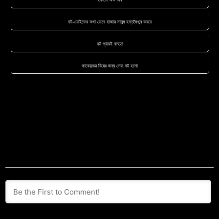
হট-ওয়াইফের কথা ভেবে হাজার মানুষ হস্তমৈথুন করবে
ব‌উ প্রায়ই বলতো
কাকোল্ডের বিয়ের জন্য সেরা ব‌উ হলো