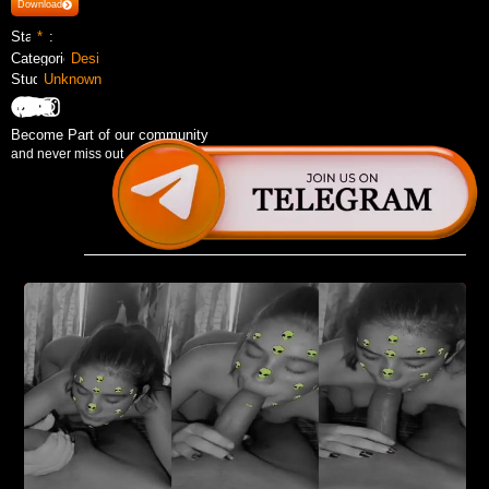
Download
Stars :
*
Categories :
Desi
Studio :
Unknown
Become Part of our community
and never miss out ...