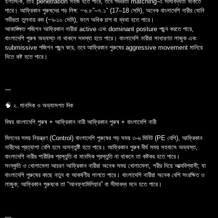
ইলাস্টিক, তাই penetration সহজ হতে পারে, তবে গভীরতা matching-এ সীমাবদ্ধতা থাকতে
পারে। আফ্রিকান পুরুষদের গড় লিঙ্গ: ~৬.৮”–৭.১” (17–18 সেমি), অনেক বাংলাদেশি নারীর যোনি
গভীরতা তুলনায় কম (~৯-১০ সেমি), ফলে অধিক চাপ বা ব্যথা হতে পারে।
আকাঙ্ক্ষিত পজিশন আফ্রিকান নারীরা active এবং dominant posture পছন্দ করতে পারে,
বাংলাদেশি পুরুষ অভ্যস্ত না থাকলে সমস্যা হতে পারে। বাংলাদেশি নারীরা সাধারণত লাজুক এবং
submissive পজিশন পছন্দ করে, তবে আফ্রিকান পুরুষের aggressive movement মানিয়ে
নিতে কষ্ট হতে পারে।
—
🧠 ২. মানসিক ও অভ্যাসগত দিক
বিষয় বাংলাদেশি পুরুষ + আফ্রিকান নারী আফ্রিকান পুরুষ + বাংলাদেশি নারী
মিলনের সময় নিয়ন্ত্রণ (Control) বাংলাদেশি পুরুষের গড় সময় ৩-৬ মিনিট (PE বেশি), আফ্রিকান
নারীদের প্রত্যাশা বেশি হলে অসন্তুষ্টি হতে পারে। আফ্রিকান পুরুষ দীর্ঘ সময় সহবাসে অভ্যস্ত,
বাংলাদেশি নারীর শারীরিক প্রস্তুতি বা মানসিক প্রস্তুতি না থাকলে তা কষ্টকর হতে পারে।
সংস্কৃতি ও খোলামেলা আচরণ আফ্রিকান নারীরা অনেক সময় খোলামেলা, শরীর নিয়ে আত্মবিশ্বাসী; যা
বাংলাদেশি পুরুষের কাছে নতুন বা আকর্ষণীয় লাগতে পারে। বাংলাদেশি নারীরা অনেক বেশি সংরক্ষিত ও
লাজুক; আফ্রিকান পুরুষকে তা “আনফ্যামিলিয়ার” বা সীমাবদ্ধ মনে হতে পারে।
—