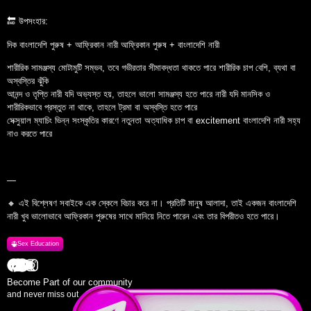
🔚 উপসংহার:
দিক বাংলাদেশি পুরুষ + আফ্রিকান নারী আফ্রিকান পুরুষ + বাংলাদেশি নারী
শারীরিক সামঞ্জস্য মোটামুটি সম্ভব, তবে গভীরতার সীমাবদ্ধতা থাকতে পারে শারীরিক চাপ বেশি, ব্যথা বা
অস্বস্তির ঝুঁকি
আনন্দ ও তৃপ্তি নারী যদি অভ্যস্ত হয়, তাহলে ভালো সামঞ্জস্য হতে পারে নারী যদি মানসিক ও
শারীরিকভাবে প্রস্তুত না থাকে, তাহলে ট্রমা বা অস্বস্তি হতে পারে
সেক্সুয়াল ম্যাচিং ভিন্ন সংস্কৃতির কারণে নতুনতা অত্যাধিক চাপ বা excitement বাংলাদেশি নারী সহ্য
নাও করতে পারে
—
🔸 এই বিশ্লেষণ সবাইকে এক স্কেলে বিচার করে না। প্রতিটি মানুষ আলাদা, তাই একজন বাংলাদেশি
নারী খুব ভালোভাবে আফ্রিকান পুরুষের সাথে মানিয়ে নিতে পারেন এবং তার বিপরীতও হতে পারে।
Sex Education
Become Part of our community
and never miss out ...