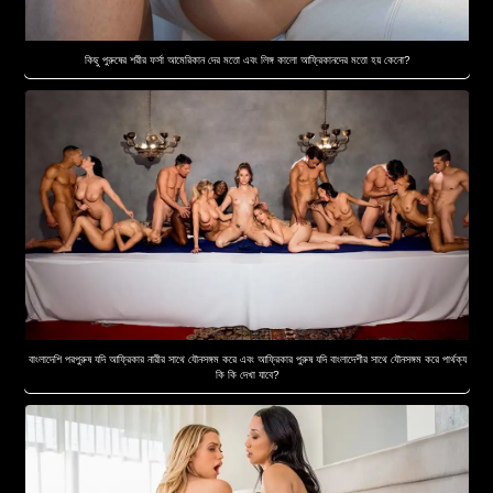
কিছু পুরুষের শরীর ফর্সা আমেরিকান দের মতো এবং লিঙ্গ কালো আফ্রিকানদের মতো হয় কেনো?
বাংলাদেশি পরপুরুষ যদি আফ্রিকার নারীর সাথে যৌনসঙ্গম করে এবং আফ্রিকার পুরুষ যদি বাংলাদেশীর সাথে যৌনসঙ্গম করে পার্থক্য
কি কি দেখা যাবে?