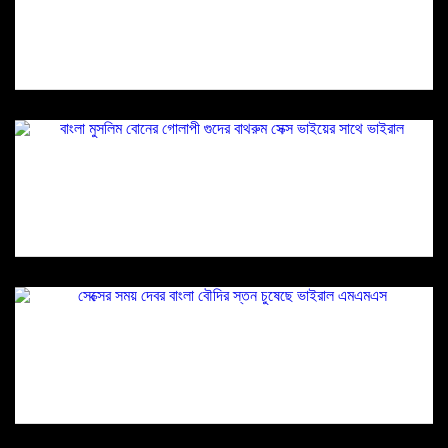
স্তন এবং যোনি দেখায়
বাংলা মুসলিম বোনের গোলাপী গুদের বাথরুম সেক্স ভাইয়ের
সাথে ভাইরাল
সেক্সের সময় দেবর বাংলা বৌদির স্তন চুষেছে ভাইরাল
এমএমএস