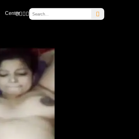
Center
Category
Request
About