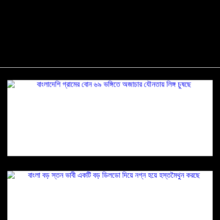
বাংলাদেশি গ্রামের বোন ৬৯ ভঙ্গিতে অজাচার যৌনতায় লিঙ্গ
চুষছে
বাংলা বড় স্তন ভাবী একটি বড় ডিলডো দিয়ে নগ্ন হয়ে
হস্তমৈথুন করছে