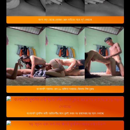
বাংলা নগ্ন বোনের ব্লোজব সেক্স ভাইয়ের সাথে পূর্ণ মেজাজে
বাংলাদেশি গ্রামের বোন ৬৯ ভঙ্গিতে অজাচার যৌনতায় লিঙ্গ চুষছে
বাংলাদেশি মুসলিম ভাবী প্রতিবেশীর সাথে চুদাই করার পর ক্যামেরায় বড় স্তন দেখাচ্ছে