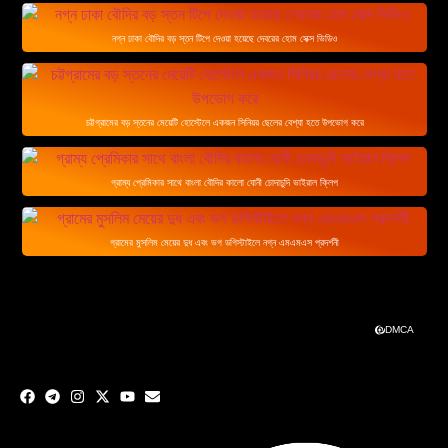
নগ্ন ঢাকা বৌদির বড় স্তন টিপে দেওয়া হয়েছে দেবরের হোম সেক্স ভিডিও
চট্টগ্রামের বড় স্তনের মেয়েটি হোস্টেলে একজন সিনিয়র ছেলের বেশ্যা হতে উপভোগ করে
গ্রাম্য প্রেমিকার সাথে বাংলা বৌদির কালো যোনী চোদাচুদি ভাইরাল ক্লিপ
গ্রামের মুসলিম মেয়ের দুধ এবং ভগ ডগিস্টাইলে নগ্ন এমএমএস প্রদর্শনী
DMCA