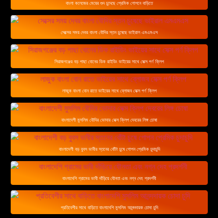
বাংলা কলেজের মেয়ের গুদ চুদেছে প্রেমিক গোপনে বাড়িতে
সেক্সের সময় দেবর বাংলা বৌদির স্তন চুষেছে ভাইরাল এমএমএস
সিরাজগঞ্জের বড় পাছা বোনের ডিক রাইডিং ভাইয়ের সাথে সেক্স পর্ণ ক্লিপ
লাজুক বাংলা বোন রাতে ভাইয়ের সাথে ব্লোজব সেক্স পর্ণ ক্লিপ
বাংলাদেশী মুসলিম বৌদির ভোদার সেক্স ক্লিপ দেবরের লিঙ্গ চোষা
বাংলাদেশী বড় বুবস ভাবীর স্তনের বোঁটা চুষে গোপন প্রেমিক চুদাচুদি
বাংলাদেশি গ্রামের ভাবী দাঁড়িয়ে যৌনতা এবং নগ্ন দেহ প্রদর্শনী
প্রতিবেশীর সাথে বাড়িতে বাংলাদেশি মুসলিম আনন্দদায়ক চোদা চুদি